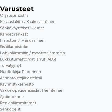
Varusteet
Ohjaustehostin
Keskuslukitus: Kaukosäätöinen
Sähkökäyttöiset ikkunat
Kahdet renkaat
Ilmastointi: Manuaalinen
Sisätilanpistoke
Lohkolämmitin / moottorilämmitin
Lukkiutumattomat jarrut (ABS)
Turvatyynyt
Huoltokirja: Paperinen
Äänentoistojärjestelmä
Käynnistyksenesto
Vakionopeudensäädin: Perinteinen
Ajotietokone
Penkinlämmittimet
Sähköpeilit