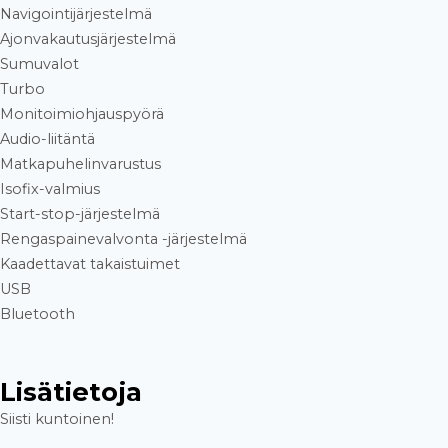
Navigointijärjestelmä
Ajonvakautusjärjestelmä
Sumuvalot
Turbo
Monitoimiohjauspyörä
Audio-liitäntä
Matkapuhelinvarustus
Isofix-valmius
Start-stop-järjestelmä
Rengaspainevalvonta -järjestelmä
Kaadettavat takaistuimet
USB
Bluetooth
Lisätietoja
Siisti kuntoinen!