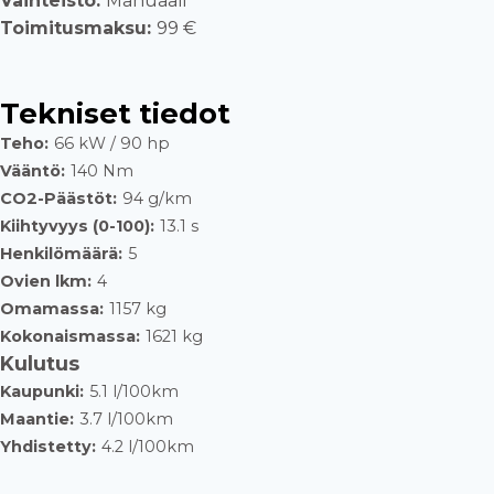
Vaihteisto:
Manuaali
Toimitusmaksu:
99 €
Tekniset tiedot
Teho:
66 kW / 90 hp
Vääntö:
140 Nm
CO2-Päästöt:
94 g/km
Kiihtyvyys (0-100):
13.1 s
Henkilömäärä:
5
Ovien lkm:
4
Omamassa:
1157 kg
Kokonaismassa:
1621 kg
Kulutus
Kaupunki:
5.1 l/100km
Maantie:
3.7 l/100km
Yhdistetty:
4.2 l/100km